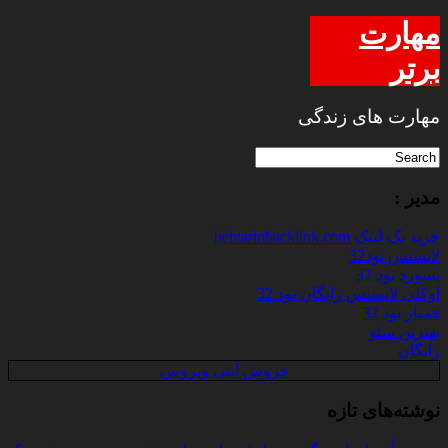
مهارت
برتر
مهارت های زندگی
مدیر :
خرید بک لینک behtarinbacklink.com
لایسنس نود32
پسورد نود 32
اوکلی لایسنس رایگان نود 32
همیار نود 32
بهترین سئو
رایگان
فروش آنتی ویروس
نوشته‌های تازه