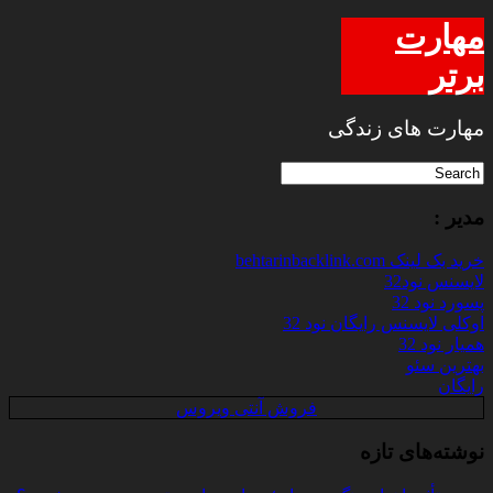
مهارت
برتر
مهارت های زندگی
مدیر :
خرید بک لینک behtarinbacklink.com
لایسنس نود32
پسورد نود 32
اوکلی لایسنس رایگان نود 32
همیار نود 32
بهترین سئو
رایگان
فروش آنتی ویروس
نوشته‌های تازه