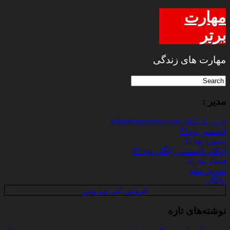
مهارت
برتر
مهارت های زندگی
مدیر :
خرید بک لینک behtarinbacklink.com
لایسنس نود32
پسورد نود 32
اوکلی لایسنس رایگان نود 32
همیار نود 32
بهترین سئو
رایگان
فروش آنتی ویروس
نوشته‌های تازه