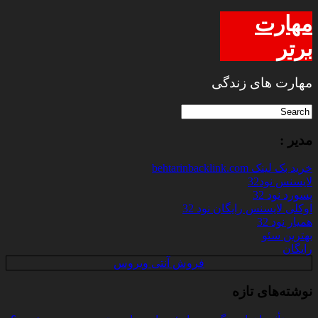
مهارت
برتر
مهارت های زندگی
مدیر :
خرید بک لینک behtarinbacklink.com
لایسنس نود32
پسورد نود 32
اوکلی لایسنس رایگان نود 32
همیار نود 32
بهترین سئو
رایگان
فروش آنتی ویروس
نوشته‌های تازه