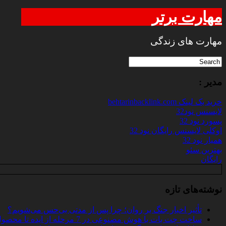
مهارت برتر
مهارت های زندگی
مدیر :
خرید بک لینک behtarinbacklink.com
لایسنس نود32
پسورد نود 32
اوکلی لایسنس رایگان نود 32
همیار نود 32
بهترین سئو
رایگان
نوشته‌های تازه
تأثیر اخبار جنگ بر روان؛ چرا پس از مدتی بی‌حس می‌شویم؟
ساخت چت‌ بات با هوش مصنوعی در 7 مرحله از ایده تا محصول واقعی