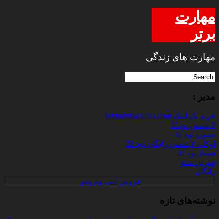
مهارت
برتر
مهارت های زندگی
مدیر :
خرید بک لینک behtarinbacklink.com
لایسنس نود32
پسورد نود 32
اوکلی لایسنس رایگان نود 32
همیار نود 32
بهترین سئو
رایگان
فروش آنتی ویروس
نوشته‌های تازه