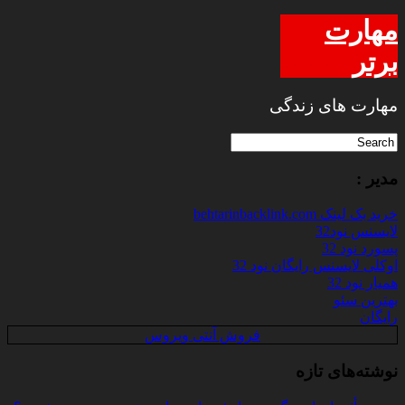
مهارت
برتر
مهارت های زندگی
مدیر :
خرید بک لینک behtarinbacklink.com
لایسنس نود32
پسورد نود 32
اوکلی لایسنس رایگان نود 32
همیار نود 32
بهترین سئو
رایگان
فروش آنتی ویروس
نوشته‌های تازه