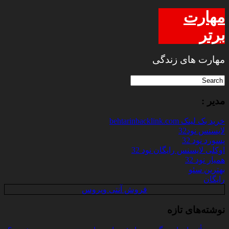
مهارت
برتر
مهارت های زندگی
مدیر :
خرید بک لینک behtarinbacklink.com
لایسنس نود32
پسورد نود 32
اوکلی لایسنس رایگان نود 32
همیار نود 32
بهترین سئو
رایگان
فروش آنتی ویروس
نوشته‌های تازه