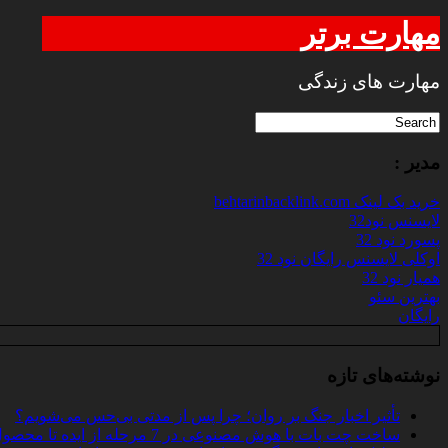
مهارت برتر
مهارت های زندگی
مدیر :
خرید بک لینک behtarinbacklink.com
لایسنس نود32
پسورد نود 32
اوکلی لایسنس رایگان نود 32
همیار نود 32
بهترین سئو
رایگان
نوشته‌های تازه
تأثیر اخبار جنگ بر روان؛ چرا پس از مدتی بی‌حس می‌شویم؟
ساخت چت‌ بات با هوش مصنوعی در 7 مرحله از ایده تا محصول واقعی