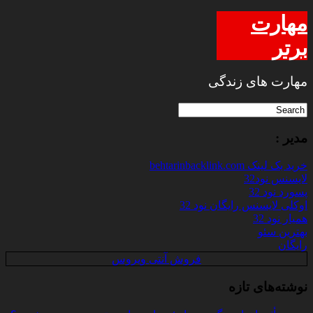
مهارت
برتر
مهارت های زندگی
مدیر :
خرید بک لینک behtarinbacklink.com
لایسنس نود32
پسورد نود 32
اوکلی لایسنس رایگان نود 32
همیار نود 32
بهترین سئو
رایگان
فروش آنتی ویروس
نوشته‌های تازه