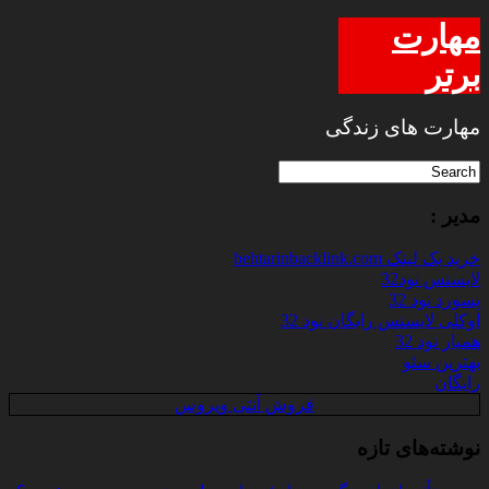
مهارت
برتر
مهارت های زندگی
مدیر :
خرید بک لینک behtarinbacklink.com
لایسنس نود32
پسورد نود 32
اوکلی لایسنس رایگان نود 32
همیار نود 32
بهترین سئو
رایگان
فروش آنتی ویروس
نوشته‌های تازه