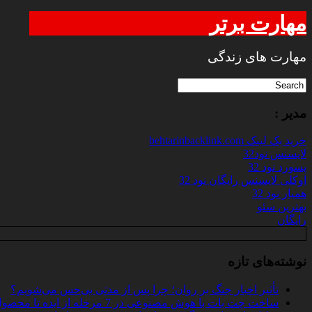
مهارت برتر
مهارت های زندگی
مدیر :
خرید بک لینک behtarinbacklink.com
لایسنس نود32
پسورد نود 32
اوکلی لایسنس رایگان نود 32
همیار نود 32
بهترین سئو
رایگان
نوشته‌های تازه
تأثیر اخبار جنگ بر روان؛ چرا پس از مدتی بی‌حس می‌شویم؟
ساخت چت‌ بات با هوش مصنوعی در 7 مرحله از ایده تا محصول واقعی