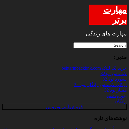
مهارت
برتر
مهارت های زندگی
مدیر :
خرید بک لینک behtarinbacklink.com
لایسنس نود32
پسورد نود 32
اوکلی لایسنس رایگان نود 32
همیار نود 32
بهترین سئو
رایگان
فروش آنتی ویروس
نوشته‌های تازه