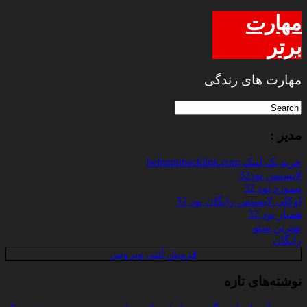
مهارت
برتر
مهارت های زندگی
مدیر :
خرید بک لینک behtarinbacklink.com
لایسنس نود32
پسورد نود 32
اوکلی لایسنس رایگان نود 32
همیار نود 32
بهترین سئو
رایگان
فروش آنتی ویروس
نوشته‌های تازه