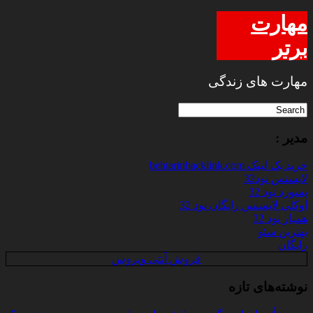
مهارت
برتر
مهارت های زندگی
مدیر :
خرید بک لینک behtarinbacklink.com
لایسنس نود32
پسورد نود 32
اوکلی لایسنس رایگان نود 32
همیار نود 32
بهترین سئو
رایگان
فروش آنتی ویروس
نوشته‌های تازه