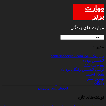
مهارت
برتر
مهارت های زندگی
مدیر :
خرید بک لینک behtarinbacklink.com
لایسنس نود32
پسورد نود 32
اوکلی لایسنس رایگان نود 32
همیار نود 32
بهترین سئو
رایگان
فروش آنتی ویروس
نوشته‌های تازه