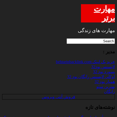
مهارت
برتر
مهارت های زندگی
مدیر :
خرید بک لینک behtarinbacklink.com
لایسنس نود32
پسورد نود 32
اوکلی لایسنس رایگان نود 32
همیار نود 32
بهترین سئو
رایگان
فروش آنتی ویروس
نوشته‌های تازه