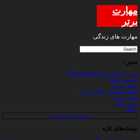
مهارت
برتر
مهارت های زندگی
مدیر :
خرید بک لینک behtarinbacklink.com
لایسنس نود32
پسورد نود 32
اوکلی لایسنس رایگان نود 32
همیار نود 32
بهترین سئو
رایگان
فروش آنتی ویروس
نوشته‌های تازه