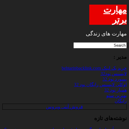
مهارت
برتر
مهارت های زندگی
مدیر :
خرید بک لینک behtarinbacklink.com
لایسنس نود32
پسورد نود 32
اوکلی لایسنس رایگان نود 32
همیار نود 32
بهترین سئو
رایگان
فروش آنتی ویروس
نوشته‌های تازه