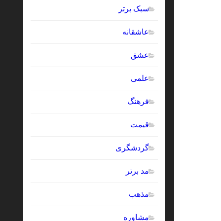
سبک برتر
عاشقانه
عشق
علمی
فرهنگ
قیمت
گردشگری
مد برتر
مذهب
مشاوره