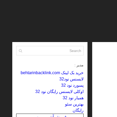
مدیر :
خرید بک لینک behtarinbacklink.com
لایسنس نود32
پسورد نود 32
اوکلی لایسنس رایگان نود 32
همیار نود 32
بهترین سئو
رایگان
فروش آنتی ویروس