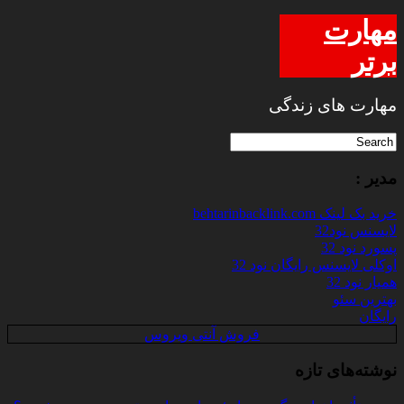
مهارت
برتر
مهارت های زندگی
مدیر :
خرید بک لینک behtarinbacklink.com
لایسنس نود32
پسورد نود 32
اوکلی لایسنس رایگان نود 32
همیار نود 32
بهترین سئو
رایگان
فروش آنتی ویروس
نوشته‌های تازه