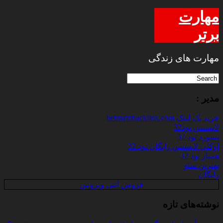
مهارت
برتر
مهارت های زندگی
مدیر :
خرید بک لینک behtarinbacklink.com
لایسنس نود32
پسورد نود 32
اوکلی لایسنس رایگان نود 32
همیار نود 32
بهترین سئو
رایگان
فروش آنتی ویروس
نوشته‌های تازه