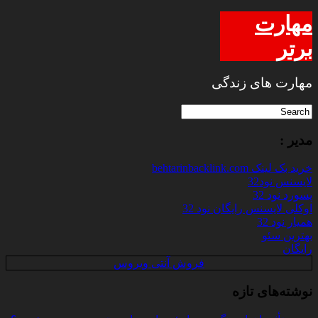
مهارت
برتر
مهارت های زندگی
مدیر :
خرید بک لینک behtarinbacklink.com
لایسنس نود32
پسورد نود 32
اوکلی لایسنس رایگان نود 32
همیار نود 32
بهترین سئو
رایگان
فروش آنتی ویروس
نوشته‌های تازه