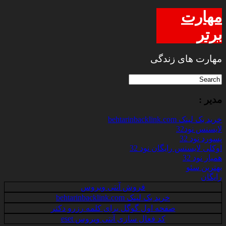
مهارت
برتر
مهارت های زندگی
مدیر :
خرید بک لینک behtarinbacklink.com
لایسنس نود32
پسورد نود 32
اوکلی لایسنس رایگان نود 32
همیار نود 32
بهترین سئو
رایگان
فروش آنتی ویروس
خرید بک لینک behtarinbacklink.com
صفحه اول گوگل برای کلمه رزرو دکتر
کد فعال سازی آنتی ویروس eset