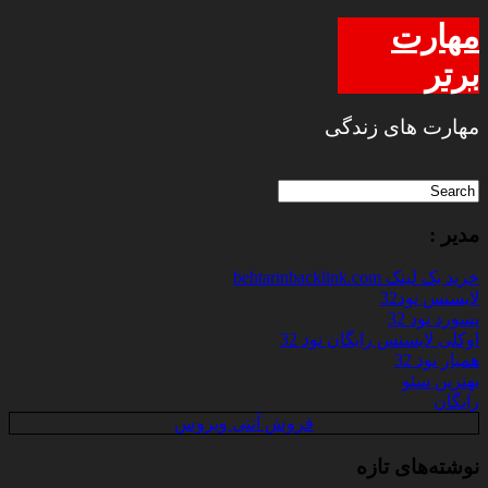
مهارت
برتر
مهارت های زندگی
مدیر :
خرید بک لینک behtarinbacklink.com
لایسنس نود32
پسورد نود 32
اوکلی لایسنس رایگان نود 32
همیار نود 32
بهترین سئو
رایگان
فروش آنتی ویروس
نوشته‌های تازه