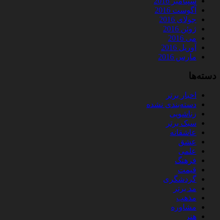
سپتامبر 2016
آگوست 2016
جولای 2016
ژوئن 2016
می 2016
آوریل 2016
مارس 2016
دسته‌ها
اخبار برتر
دسته‌بندی نشده
زناشویی
سبک برتر
عاشقانه
عشق
علمی
فرهنگ
قیمت
گردشگری
مد برتر
مذهب
مشاوره
هنر