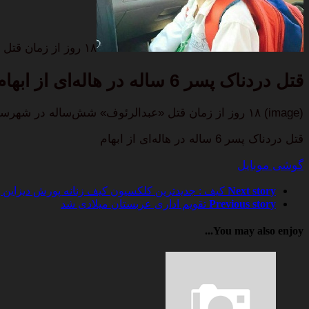
۱۸ روز از زمان قتل «عبدالرئوف» شش‌ساله در شهرستان چابهار سپری شده است و درحالی‌که گفته…
قتل دردناک پسر 6 ساله در هاله‌ای از ابهام
(image) ۱۸ روز از زمان قتل «عبدالرئوف» شش‌ساله در شهرستان چابهار سپری شده است و درحالی‌که گفته…
قتل دردناک پسر 6 ساله در هاله‌ای از ابهام
گوشی موبایل
Next story
کیف : جدیدترین کلکسیون کیف زنانه پورش دیزاین برای پ
Previous story
تقویم اداری عربستان میلادی شد
You may also enjoy...