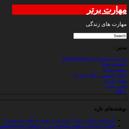
مهارت برتر
مهارت های زندگی
مدیر :
خرید بک لینک behtarinbacklink.com
لایسنس نود32
پسورد نود 32
اوکلی لایسنس رایگان نود 32
همیار نود 32
بهترین سئو
رایگان
نوشته‌های تازه
تأثیر اخبار جنگ بر روان؛ چرا پس از مدتی بی‌حس می‌شویم؟
ساخت چت‌ بات با هوش مصنوعی در 7 مرحله از ایده تا محصول واقعی