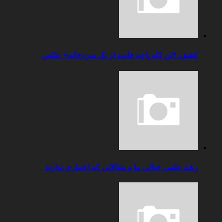
کشف ۴تن کله پاچه فاسد از یک سردخانه+ عکس
رشد علمی خیالی ما و مقالاتی که اعتباری ندارند