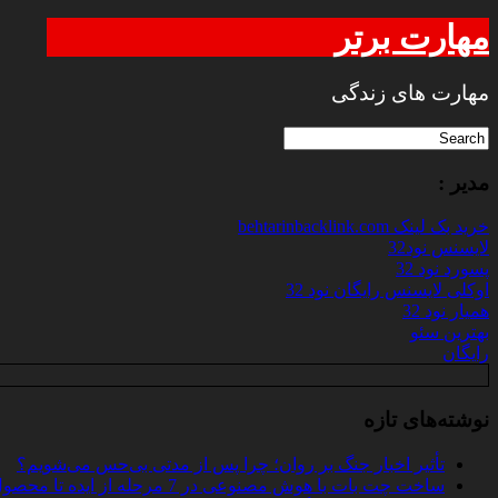
مهارت برتر
مهارت های زندگی
مدیر :
خرید بک لینک behtarinbacklink.com
لایسنس نود32
پسورد نود 32
اوکلی لایسنس رایگان نود 32
همیار نود 32
بهترین سئو
رایگان
نوشته‌های تازه
تأثیر اخبار جنگ بر روان؛ چرا پس از مدتی بی‌حس می‌شویم؟
ساخت چت‌ بات با هوش مصنوعی در 7 مرحله از ایده تا محصول واقعی