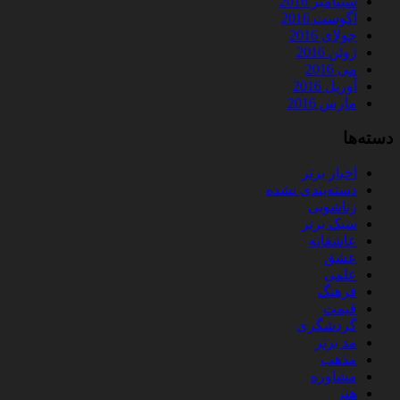
سپتامبر 2016
آگوست 2016
جولای 2016
ژوئن 2016
می 2016
آوریل 2016
مارس 2016
دسته‌ها
اخبار برتر
دسته‌بندی نشده
زناشویی
سبک برتر
عاشقانه
عشق
علمی
فرهنگ
قیمت
گردشگری
مد برتر
مذهب
مشاوره
هنر